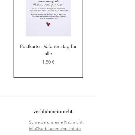
Blumensaat nicht gut. Normale
Raumtemperatur ist vollkommen in
Ordnung.
Postkarte - Valentinstag für
Postkarte - Das Lebe
alle
Preis
1,50 €
verblühmeinnicht
Schreibe uns eine Nachricht.
info@verbluehmeinnicht.de