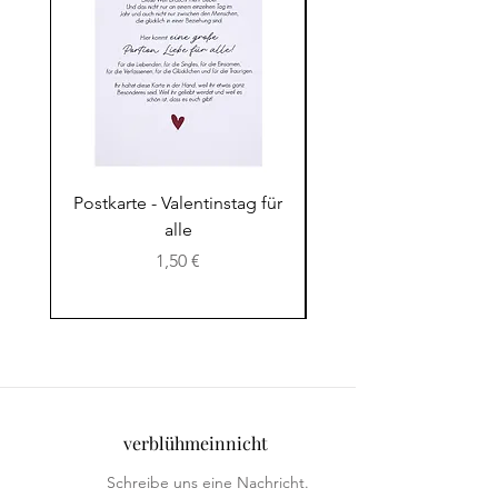
Postkarte - Valentinstag für
Postkarte - Das Lebe
alle
Preis
1,50 €
verblühmeinnicht
Schreibe uns eine Nachricht.