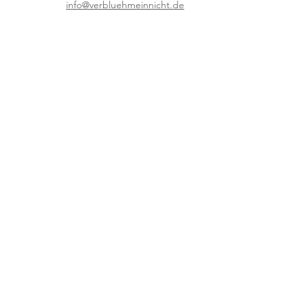
info@verbluehmeinnicht.de
unternehmen
Shop
Über uns
Händler
B2B
info & service
Versand & Widerruf
AGB
Datenschutzerklärung
kontakt
Impressum