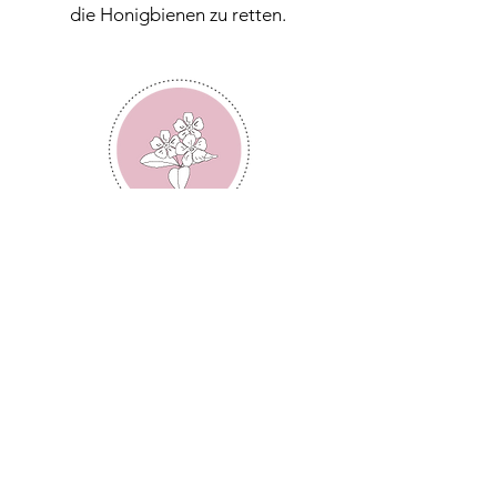
die Honigbienen zu retten.
Etwa die Hälfte der heimischen
Wildbienenarten ist bedroht.
Vielerorts gibt es zu wenig
blühende Flächen, die Bienen und
anderen
Bestäubern Nah-rung
bieten. Jede Hilfe zählt - egal ob
auf dem Balkon, im Garten oder
am Wegesrand.