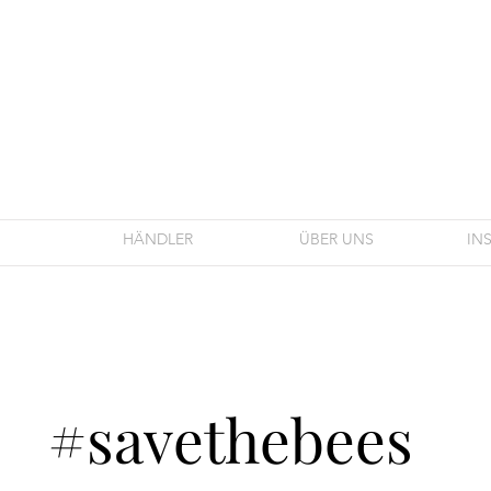
HÄNDLER
ÜBER UNS
IN
#savethebees