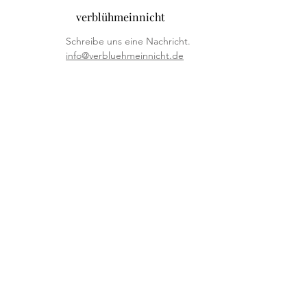
verblühmeinnicht
Schreibe uns eine Nachricht.
info@verbluehmeinnicht.de
unternehmen
Shop
Über uns
Händler
B2B
info & service
Versand & Widerruf
AGB
Datenschutzerklärung