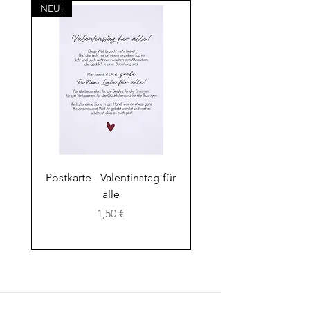
NEU!
NEU!
Postkarte - Valentinstag für
Postkarte - Das Lebe
alle
Preis
1,50 €